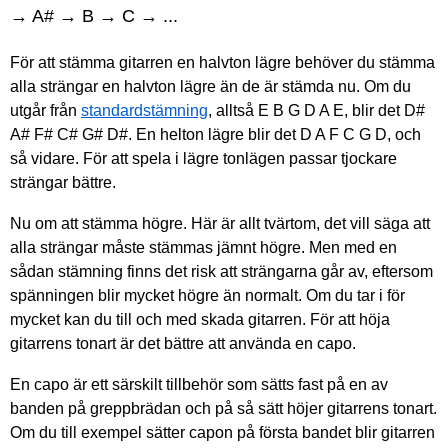
→ A# → B → C → ...
För att stämma gitarren en halvton lägre behöver du stämma
alla strängar en halvton lägre än de är stämda nu. Om du
utgår från
standardstämning
, alltså E B G D A E, blir det D#
A# F# C# G# D#. En helton lägre blir det D A F C G D, och
så vidare. För att spela i lägre tonlägen passar tjockare
strängar bättre.
Nu om att stämma högre. Här är allt tvärtom, det vill säga att
alla strängar måste stämmas jämnt högre. Men med en
sådan stämning finns det risk att strängarna går av, eftersom
spänningen blir mycket högre än normalt. Om du tar i för
mycket kan du till och med skada gitarren. För att höja
gitarrens tonart är det bättre att använda en capo.
En capo är ett särskilt tillbehör som sätts fast på en av
banden på greppbrädan och på så sätt höjer gitarrens tonart.
Om du till exempel sätter capon på första bandet blir gitarren