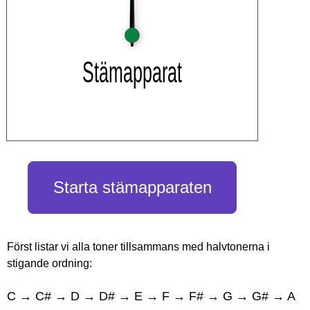
Starta stämapparaten
Först listar vi alla toner tillsammans med halvtonerna i
stigande ordning:
C → C# → D → D# → E → F → F# → G → G# → A