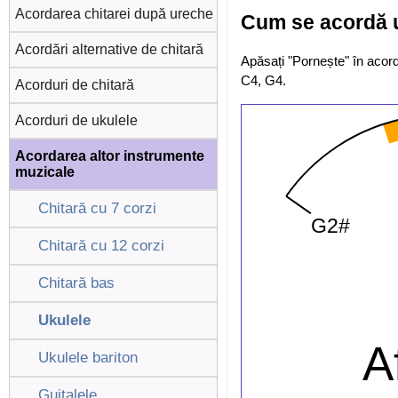
Acordarea chitarei după ureche
Cum se acordă u
Acordări alternative de chitară
Apăsați "Pornește" în acordo
C4, G4.
Acorduri de chitară
Acorduri de ukulele
Acordarea altor instrumente
muzicale
Chitară cu 7 corzi
Chitară cu 12 corzi
Chitară bas
Ukulele
Ukulele bariton
Guitalele