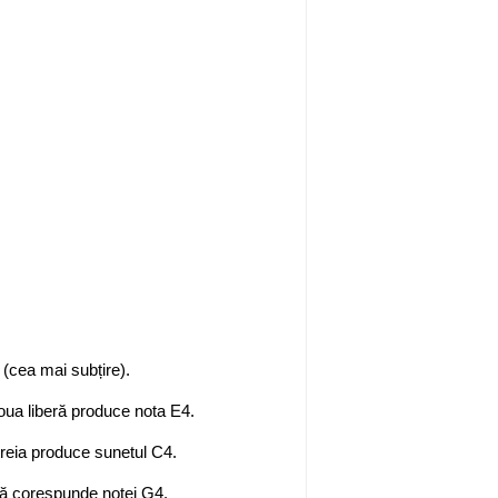
 (cea mai subțire).
oua liberă produce nota E4.
treia produce sunetul C4.
eră corespunde notei G4.