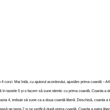
 4 corzi. Mai întâi, cu ajutorul acordorului, ajustăm prima coardă – A4
în tastele 5 și o facem să sune identic cu prima coardă. Coarda a d
tasta 4, trebuie să sune ca a doua coardă liberă. Deschisă, coarda a 
 apasă pe tasta 2 și se verifică după prima coardă. Coarda a patra lib