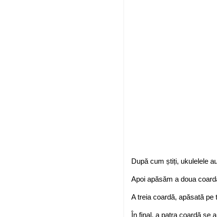
După cum știți, ukulelele au
Apoi apăsăm a doua coardă 
A treia coardă, apăsată pe 
În final, a patra coardă se