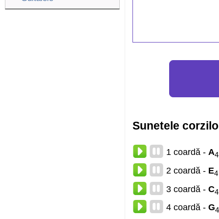
Sunetele corzilo
1 coardă -
A
4
2 coardă -
E
4
3 coardă -
C
4
4 coardă -
G
4