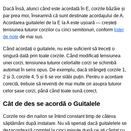
Dacă însă, atunci când este acordată în E, corzile bâzâie și
par prea moi, înseamnă că sunt destinate acordajului de A.
Acordarea guitalelei de la E la A este ușoară — creșteți
tensiunea tuturor corzilor cu cinci semitonuri, conform
listei
de note
de mai sus.
Când acordați o guitalele, nu este suficient să treceți o
singură dată prin toate corzile. Când modificați tensiunea
unei corzi, tensiunea tuturor celorlalte corzi se schimbă
automat în sens opus. De exemplu, dacă strângeți corzile 1,
2 și 3, corzile 4, 5 și 6 se vor slăbi puțin. Pentru o acordare
corectă, trebuie să reveniți de mai multe ori asupra tuturor
celor șase corzi, până când toate sună corect.
Cât de des se acordă o Guitalele
Corzile noi din nailon se întind constant timp de câteva
săptămâni după instalare. Nu vă speriați dacă guitalelele se
dezacordează complet la cinci minute după ce ați cântat cu