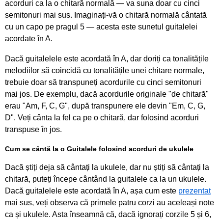
acorduri ca la o chitară normală — va suna doar cu cinci
semitonuri mai sus. Imaginați-vă o chitară normală cântată
cu un capo pe pragul 5 — acesta este sunetul guitalelei
acordate în A.
Dacă guitalelele este acordată în A, dar doriți ca tonalitățile
melodiilor să coincidă cu tonalitățile unei chitare normale,
trebuie doar să transpuneți acordurile cu cinci semitonuri
mai jos. De exemplu, dacă acordurile originale "de chitară"
erau "Am, F, C, G", după transpunere ele devin "Em, C, G,
D". Veți cânta la fel ca pe o chitară, dar folosind acorduri
transpuse în jos.
Cum se cântă la o Guitalele folosind acorduri de ukulele
Dacă știți deja să cântați la ukulele, dar nu știți să cântați la
chitară, puteți începe cântând la guitalele ca la un ukulele.
Dacă guitalelele este acordată în A, așa cum este
prezentat
mai sus, veți observa că primele patru corzi au aceleași note
ca și ukulele. Asta înseamnă că, dacă ignorați corzile 5 și 6,