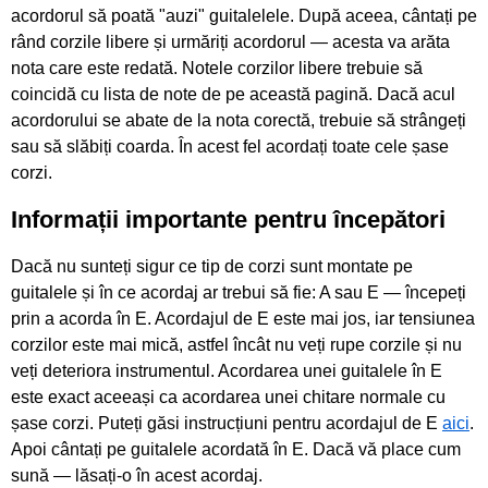
acordorul să poată "auzi" guitalelele. După aceea, cântați pe
rând corzile libere și urmăriți acordorul — acesta va arăta
nota care este redată. Notele corzilor libere trebuie să
coincidă cu lista de note de pe această pagină. Dacă acul
acordorului se abate de la nota corectă, trebuie să strângeți
sau să slăbiți coarda. În acest fel acordați toate cele șase
corzi.
Informații importante pentru începători
Dacă nu sunteți sigur ce tip de corzi sunt montate pe
guitalele și în ce acordaj ar trebui să fie: A sau E — începeți
prin a acorda în E. Acordajul de E este mai jos, iar tensiunea
corzilor este mai mică, astfel încât nu veți rupe corzile și nu
veți deteriora instrumentul. Acordarea unei guitalele în E
este exact aceeași ca acordarea unei chitare normale cu
șase corzi. Puteți găsi instrucțiuni pentru acordajul de E
aici
.
Apoi cântați pe guitalele acordată în E. Dacă vă place cum
sună — lăsați-o în acest acordaj.