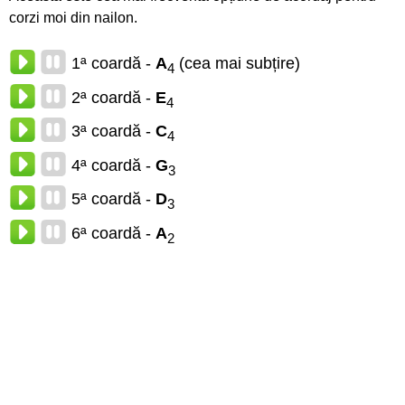
corzi moi din nailon.
1ª coardă -
A
(cea mai subțire)
4
2ª coardă -
E
4
3ª coardă -
C
4
4ª coardă -
G
3
5ª coardă -
D
3
6ª coardă -
A
2