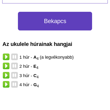
Bekapcs
Az ukulele húrainak hangjai
1 húr -
A
(a legvékonyabb)
4
2 húr -
E
4
3 húr -
C
4
4 húr -
G
4