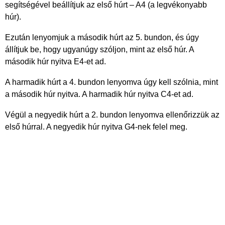
segítségével beállítjuk az első húrt – A4 (a legvékonyabb
húr).
Ezután lenyomjuk a második húrt az 5. bundon, és úgy
állítjuk be, hogy ugyanúgy szóljon, mint az első húr. A
második húr nyitva E4-et ad.
A harmadik húrt a 4. bundon lenyomva úgy kell szólnia, mint
a második húr nyitva. A harmadik húr nyitva C4-et ad.
Végül a negyedik húrt a 2. bundon lenyomva ellenőrizzük az
első húrral. A negyedik húr nyitva G4-nek felel meg.