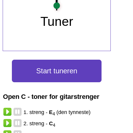
Start tuneren
Open C - toner for gitarstrenger
1. streng -
E
(den tynneste)
4
2. streng -
C
4