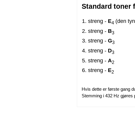
Standard toner 
1. streng -
E
(den tyn
4
2. streng -
B
3
3. streng -
G
3
4. streng -
D
3
5. streng -
A
2
6. streng -
E
2
Hvis dette er første gang d
Stemming i 432 Hz gjøres