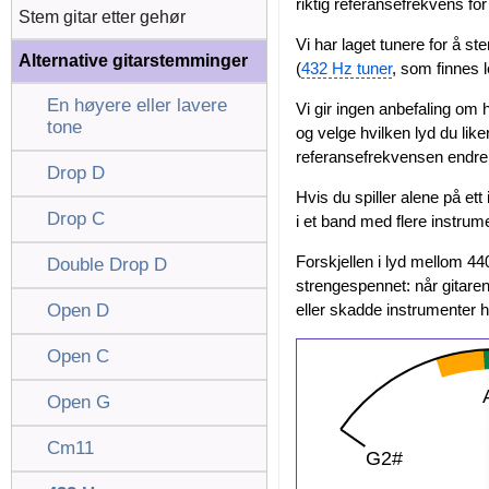
riktig referansefrekvens for
Stem gitar etter gehør
Vi har laget tunere for å 
Alternative gitarstemminger
(
432 Hz tuner
, som finnes 
En høyere eller lavere
Vi gir ingen anbefaling om 
tone
og velge hvilken lyd du lik
referansefrekvensen endrer
Drop D
Hvis du spiller alene på ett
Drop C
i et band med flere instru
Forskjellen i lyd mellom 440
Double Drop D
strengespennet: når gitaren
Open D
eller skadde instrumenter h
Open C
Open G
Cm11