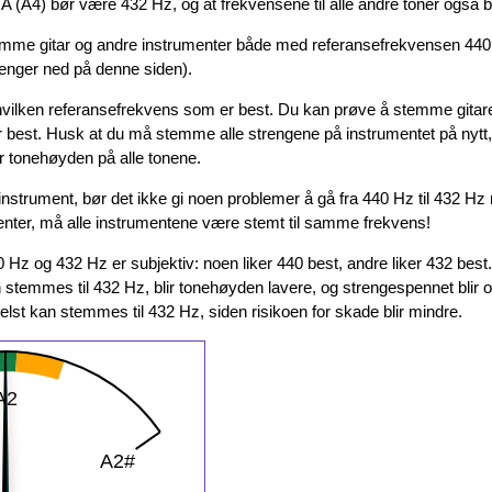
 A (A4) bør være 432 Hz, og at frekvensene til alle andre toner også bø
stemme gitar og andre instrumenter både med referansefrekvensen 440
lenger ned på denne siden).
hvilken referansefrekvens som er best. Du kan prøve å stemme gitaren 
er best. Husk at du må stemme alle strengene på instrumentet på nytt
 tonehøyden på alle tonene.
 instrument, bør det ikke gi noen problemer å gå fra 440 Hz til 432 Hz 
menter, må alle instrumentene være stemt til samme frekvens!
 Hz og 432 Hz er subjektiv: noen liker 440 best, andre liker 432 best. 
 stemmes til 432 Hz, blir tonehøyden lavere, og strengespennet blir o
elst kan stemmes til 432 Hz, siden risikoen for skade blir mindre.