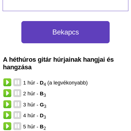
Bekapcs
A héthúros gitár húrjainak hangjai és
hangzása
1 húr -
D
(a legvékonyabb)
4
2 húr -
B
3
3 húr -
G
3
4 húr -
D
3
5 húr -
B
2