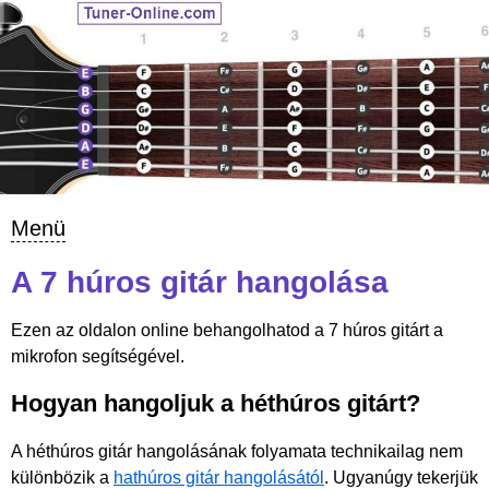
Menü
A 7 húros gitár hangolása
Ezen az oldalon online behangolhatod a 7 húros gitárt a
mikrofon segítségével.
Hogyan hangoljuk a héthúros gitárt?
A héthúros gitár hangolásának folyamata technikailag nem
különbözik a
hathúros gitár hangolásától
. Ugyanúgy tekerjük