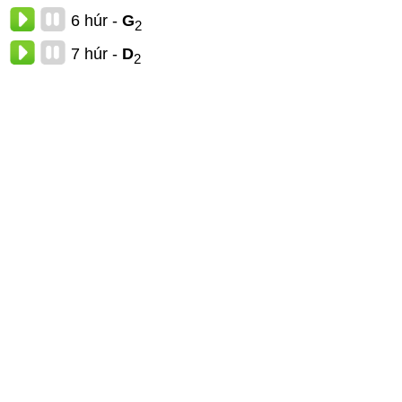
6 húr -
G
2
7 húr -
D
2