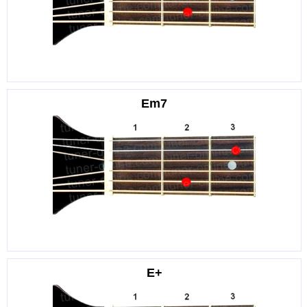
Em7
E+