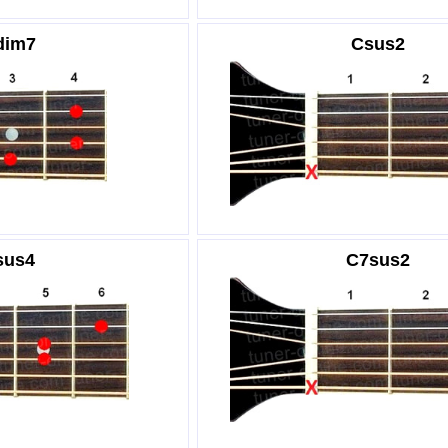
dim7
Csus2
sus4
C7sus2