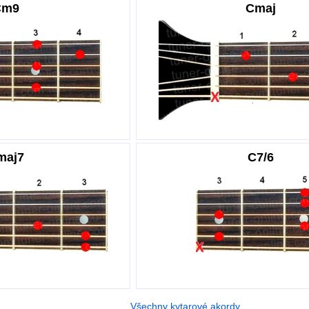
Cm9
Cmaj
maj7
C7/6
Všechny kytarové akordy