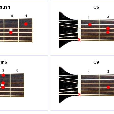
sus4
C6
Cm6
C9