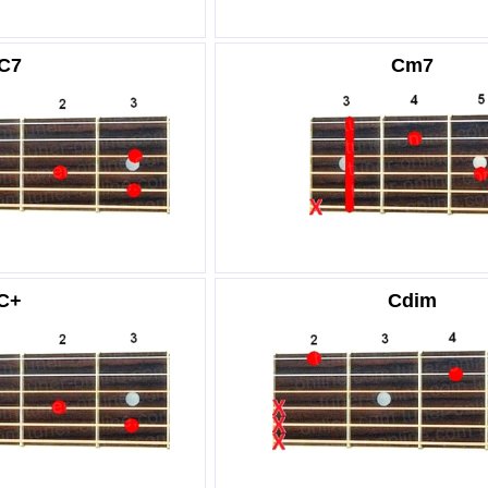
C7
Cm7
C+
Cdim