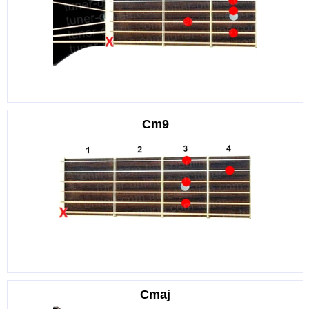
Cm9
Cmaj