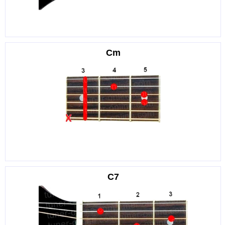
Cm
C7