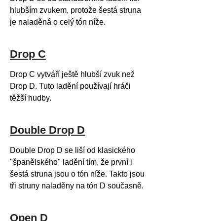
hlubším zvukem, protože šestá struna
je naladěná o celý tón níže.
Drop C
Drop C vytváří ještě hlubší zvuk než
Drop D. Tuto ladění používají hráči
těžší hudby.
Double Drop D
Double Drop D se liší od klasického
"španělského" ladění tím, že první i
šestá struna jsou o tón níže. Takto jsou
tři struny naladěny na tón D současně.
Open D