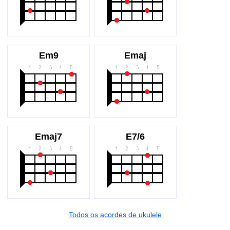
Em9
Emaj
Emaj7
E7/6
Todos os acordes de ukulele