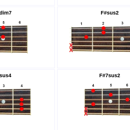
dim7
F#sus2
sus4
F#7sus2