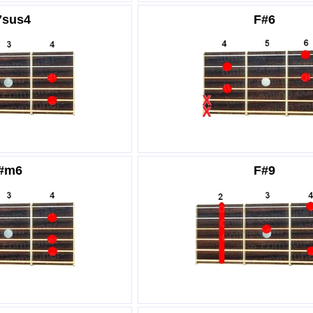
7sus4
F#6
#m6
F#9