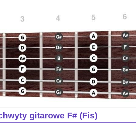
chwyty gitarowe F# (Fis)