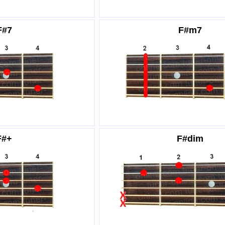
F#7
F#m7
F#+
F#dim