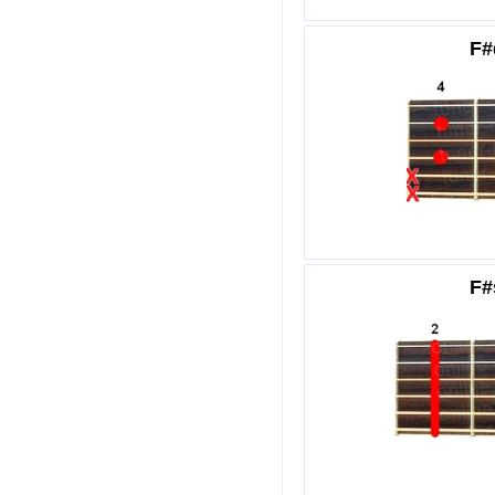
F#
F#