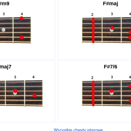
#m9
F#maj
maj7
F#7/6
Wszystkie chwyty gitarowe