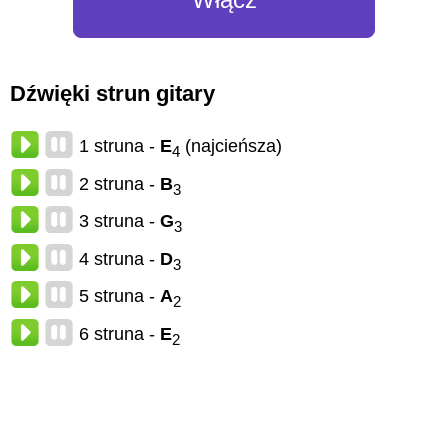
Dźwięki strun gitary
1 struna -
E
(najcieńsza)
4
2 struna -
B
3
3 struna -
G
3
4 struna -
D
3
5 struna -
A
2
6 struna -
E
2