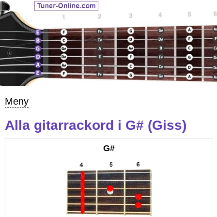
Meny
Alla gitarrackord i G# (Giss)
G#