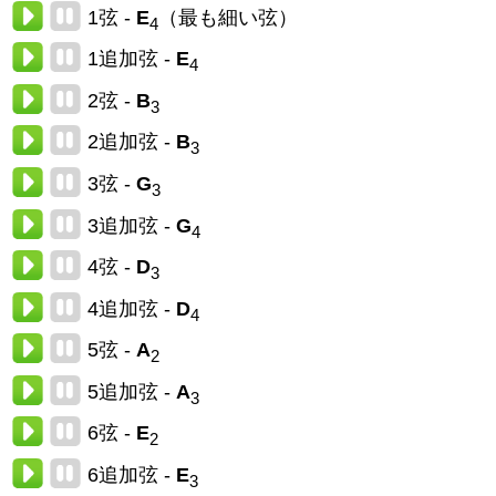
1弦 -
E
（最も細い弦）
4
1追加弦 -
E
4
2弦 -
B
3
2追加弦 -
B
3
3弦 -
G
3
3追加弦 -
G
4
4弦 -
D
3
4追加弦 -
D
4
5弦 -
A
2
5追加弦 -
A
3
6弦 -
E
2
6追加弦 -
E
3