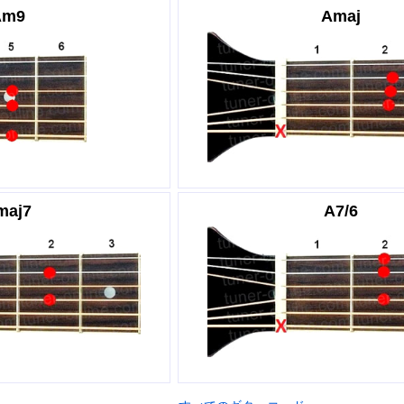
Am9
Amaj
maj7
A7/6