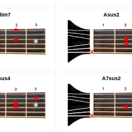
dim7
Asus2
sus4
A7sus2