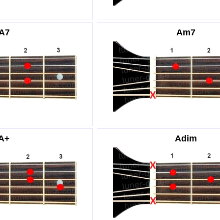
A7
Am7
A+
Adim