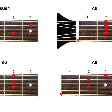
sus4
A6
Am6
A9