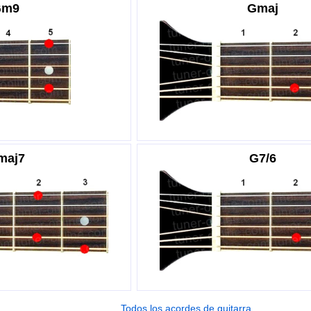
Gm9
Gmaj
maj7
G7/6
Todos los acordes de guitarra