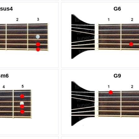
sus4
G6
Gm6
G9