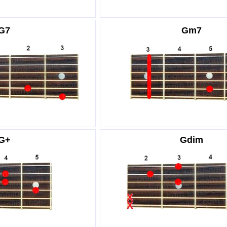
G7
Gm7
G+
Gdim