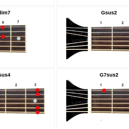
dim7
Gsus2
sus4
G7sus2